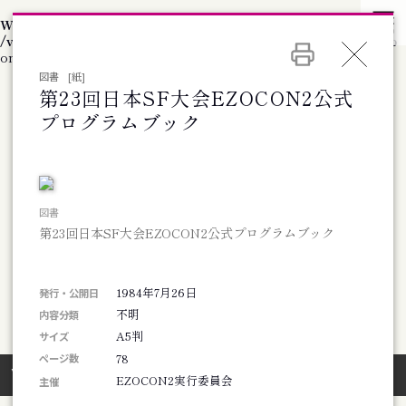
Warning
: Undefined array key "material_outline" in
/var/www/html/wp/wp-content/themes/acah/functions.php
on line
415
図書
[紙]
第23回日本SF大会EZOCON2公式
プログラムブック
北海道の芸術・文化活動／資
図書
料・書籍のきろく
第23回日本SF大会EZOCON2公式プログラムブック
芸術・文化活動
資料・書籍
1984年7月26日
発行・公開日
NEW
PAST
情報を絞込む
不明
内容分類
A5判
サイズ
78
ページ数
芸術・文化活動
資料・書籍
Year
EZOCON2実行委員会
主催
（イベントインデックス）
（ドキュメントインデックス）