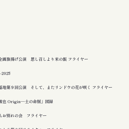
企画旗揚げ公演 思し召しより米の飯 フライヤー
2025
基地第９回公演 そして、またリンドウの花が咲く フライヤー
也 Origin―土の命脈」図録
んお別れの会 フライヤー