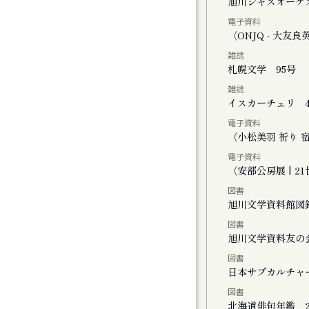
く街・旭川
旭川ジャズオーケ
電子資料
ーライトで」
〈ONJQ - 大
雑誌
２０２５
札幌文学 95号
雑誌
イスカーチェリ 4
電子資料
ト
〈小松美羽 祈り 宿る -
電子資料
〈安部公房展 | 
図書
旭川文学資料館図
図書
FINAL かれこれ、これから
旭川文学資料友の
図書
演 きみがいた時間 ぼくのいく時間
日本サブカルチャ
図書
公演 ファイアワークス
北海道俳句年鑑 2