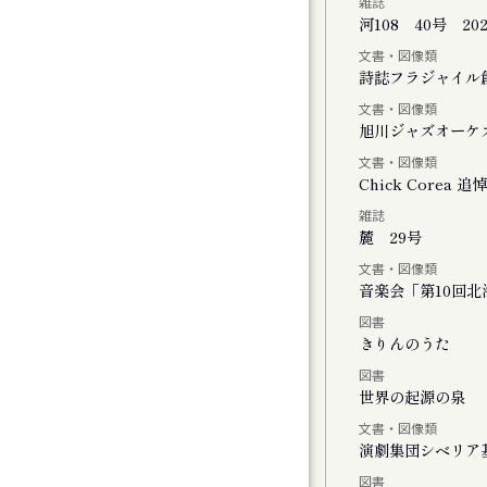
雑誌
河108 40号 20
文書・図像類
会
詩誌フラジャイル
文書・図像類
旭川ジャズオーケ
文書・図像類
Chick Core
雑誌
ル
麓 29号
文書・図像類
音楽会「第10回
図書
おける神楽の特徴と松前神楽の伝承につい
きりんのうた
図書
世界の起源の泉
文書・図像類
演劇集団シベリア
図書