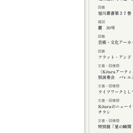
図書
チの二階には『 』がいる
旭川叢書第３７巻
雑誌
麓 30号
図書
」
芸術・文化アーカイ
図書
しさのまなざし』展
フラット・アンド・
文書・図像類
ating with Cosmos
〈Kitaraアー
別演奏会 バレエと
文書・図像類
ライフワークとし
文書・図像類
Kitaraのニュ
チラシ
モーツァルトとサリエリ 札幌公演
文書・図像類
特別展「星の瞬間 
モーツァルトとサリエリ 小樽公演