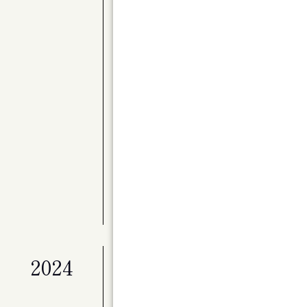
公演
〈Kitaraアーティスト・サポートプロ
別演奏会 バレエと音楽のステキな関係 Par
展覧会
ライフワークとしてのアート「冬展」
展覧会
マイ・ホーム（仮）
公演
ベートーヴェン・ヴァイオリン・ソナタ全
公演
Kitaraのニューイヤー ピアニスト作
展覧会
特別展「星の瞬間 アーティストとミュージ
2024
公演
演劇ユニット à la carte 第２回
ンデライオン」