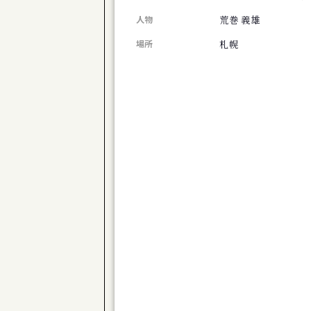
旭川市博物館 第１０２回企画展 移りゆ
荒巻 義雄
人物
公演
道産子男闘呼倶楽部「きのう下田のハーバ
札幌
場所
芸術祭
コンテンポラリージャンベフェスティバル
展覧会
下沢敏也 Origin―土の命脈
公演
ONJQ - 大友良英ニュージャズクインテッ
展覧会
新ロマン派第８０回記念展
展覧会
椎名澄子展 森の詩
公演
体験版 芝居で遊びましょ♪ Vol.23 
公演
演劇ユニット à la carte 第３回公
公演
劇団TomTom-Kiror ２０周年記念