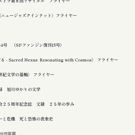
ストラ第８回リサイタル フライヤー
友良英ニュージャズクインテット〉フライヤー
4号 （SFファンジン復刊15号）
 Sacred Nexus: Resonating with Cosmos〉 フライヤー
21世紀文学の基軸〉 フライヤー
録 旭川ゆかりの文学
会２５周年記念誌 文縁 ２５年の歩み
ーと危機 死と恐怖の表象史
025年版