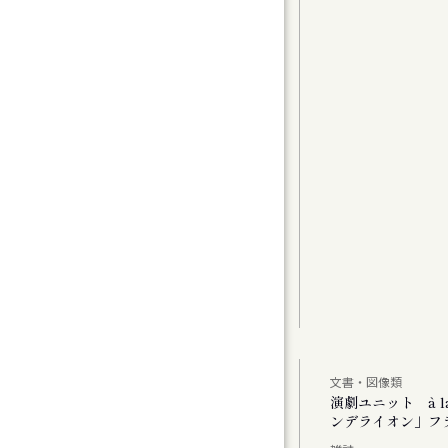
グラムⅠ〉カンマーフィルハーモニー札幌 特
t 2
曲（1）
曲家たちのコラージュで祝う、新年の幕開け
アムが読み直す、Hokkaido」
文書・図像類
公演 「あした あなた あいたい」「ミス・ダ
演劇ユニット à 
ンデライオン」フ