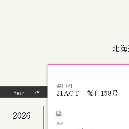
北海
雑誌
[紙]
21ACT 復刊158号
芸術・文化活動
Year
（
2026
公演
札幌交響楽団 第676回定期演奏会
雑誌
公演