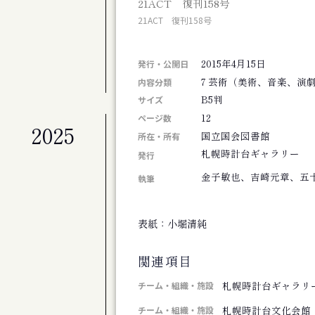
21ACT 復刊158号
札幌交響楽団 第675定期演奏会
21ACT 復刊158号
公演
札幌交響楽団 第674回定期演奏会
2015年4月15日
展覧会
発行・公開日
北海道のアーティスト50+4人展 FINAL
7 芸術（美術、音楽、演
内容分類
B5判
サイズ
12
ページ数
2025
公演
国立国会図書館
所在・所有
劇団ホイコーロー企画旗揚げ公演 思し召
札幌時計台ギャラリー
発行
公演
金子敏也、吉崎元章、五
演劇集団シベリア基地第９回公演 そして
執筆
その他
斎藤歩追悼 歩さんお別れの会
表紙：小堀清純
公演
アジアンジャズ・クリエイティブコンサート
関連項目
公演
旭川ジャズオーケストラ第８回リサイタル
札幌時計台ギャラリ
チーム・組織・施設
展覧会
札幌時計台文化会館
チーム・組織・施設