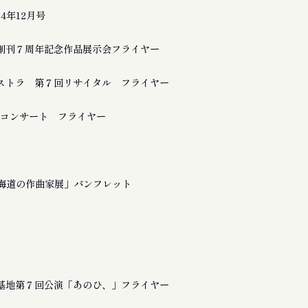
24年12月号
創刊７周年記念作品展示会フライヤー
ストラ 第７回リサイタル フライヤー
a 追悼コンサート フライヤー
北海道の作曲家展」パンフレット
基地第７回公演「あのひ、」フライヤー