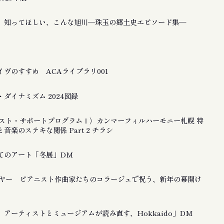
 知ってほしい、こんな旭川―珠玉の郷土史エピソード集―
ヴのすすめ ACAライブラリ001
ダイナミズム 2024図録
ティスト・サポートプログラムⅠ〉カンマーフィルハーモニー札幌 特
音楽のステキな関係 Part 2 チラシ
てのアート「冬展」DM
ーイヤー ピアニスト作曲家たちのコラージュで祝う、新年の幕開け
アーティストとミュージアムが読み直す、Hokkaido」DM