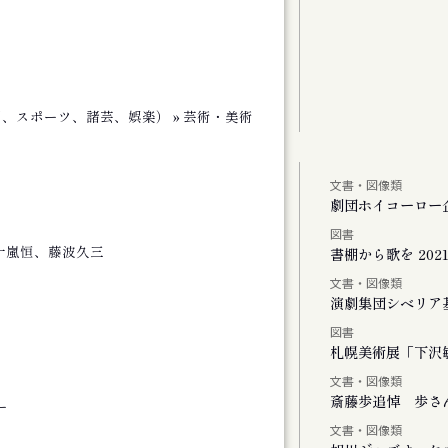
劇、スポーツ、諸芸、娯楽） » 芸術・美術
文書・図像類
しより米の飯
劇団ホイコーロー
図書
十嵐恒、藤波久三
、またリンドウの花が咲く
書棚から歌を 2021-
文書・図像類
演劇集団シベリア
図書
Vol.1
札幌美術展「下沢敏
文書・図像類
斎藤歩追悼 歩さ
ー
文書・図像類