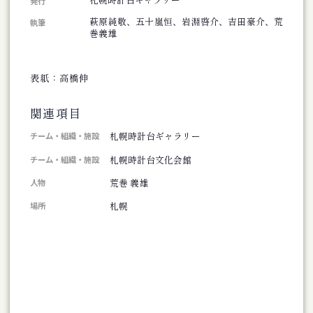
発行
回定期演奏会
号 （SFファンジン
復刊16号）
萩原純敬、五十嵐恒、岩淵啓介、吉田豪介、荒
公演
執筆
巻義雄
札幌交響楽団 第675
定期演奏会
公演
表紙：高橋伸
札幌交響楽団 第674
回定期演奏会
関連項目
展覧会
北海道のアーティス
札幌時計台ギャラリー
ト50+4人展 FINAL
チーム・組織・施設
札幌時計台文化会館
チーム・組織・施設
荒巻 義雄
人物
2025
公演
文書・図像類
劇団ホイコーロー企
劇団ホイコーロー企
札幌
場所
画旗揚げ公演 思し
画旗揚げ公演 思し
召しより米の飯
召しより米の飯 フラ
イヤー
公演
演劇集団シベリア基
図書
地第９回公演 そし
書棚から歌を 2021-
て、またリンドウの
2025
花が咲く
文書・図像類