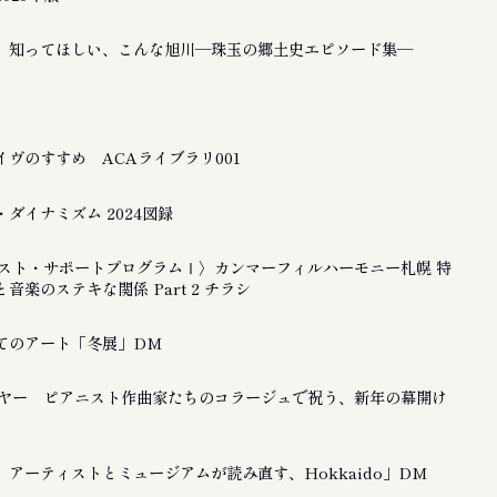
 知ってほしい、こんな旭川―珠玉の郷土史エピソード集―
ヴのすすめ ACAライブラリ001
ダイナミズム 2024図録
ティスト・サポートプログラムⅠ〉カンマーフィルハーモニー札幌 特
音楽のステキな関係 Part 2 チラシ
てのアート「冬展」DM
ーイヤー ピアニスト作曲家たちのコラージュで祝う、新年の幕開け
アーティストとミュージアムが読み直す、Hokkaido」DM