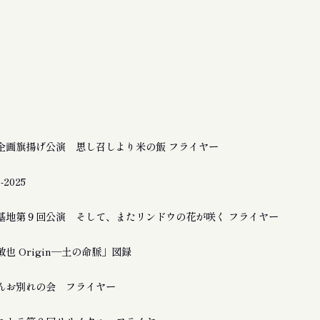
企画旗揚げ公演 思し召しより米の飯 フライヤー
2025
基地第９回公演 そして、またリンドウの花が咲く フライヤー
也 Origin―土の命脈」図録
んお別れの会 フライヤー