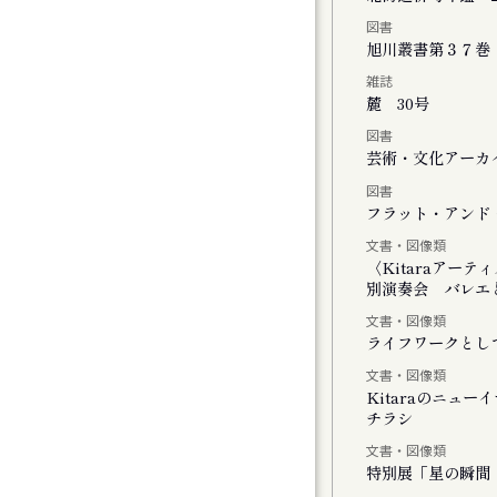
図書
チの二階には『 』がいる
旭川叢書第３７巻
雑誌
麓 30号
図書
」
芸術・文化アーカイ
図書
しさのまなざし』展
フラット・アンド・
文書・図像類
ating with Cosmos
〈Kitaraアー
別演奏会 バレエと
文書・図像類
ライフワークとし
文書・図像類
Kitaraのニュ
チラシ
モーツァルトとサリエリ 札幌公演
文書・図像類
特別展「星の瞬間 
モーツァルトとサリエリ 小樽公演