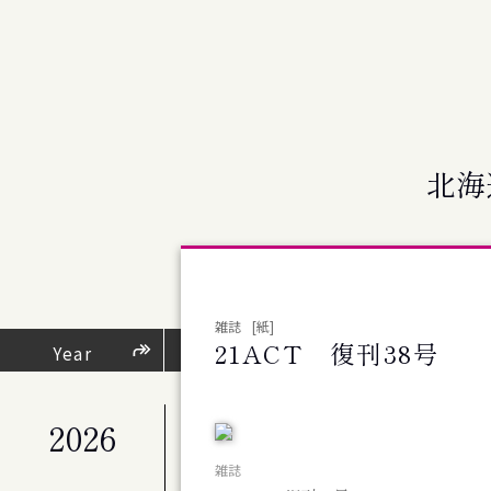
北海
雑誌
[紙]
21ACT 復刊38号
芸術・文化活動
Year
（
2026
公演
札幌交響楽団 第676回定期演奏会
雑誌
公演