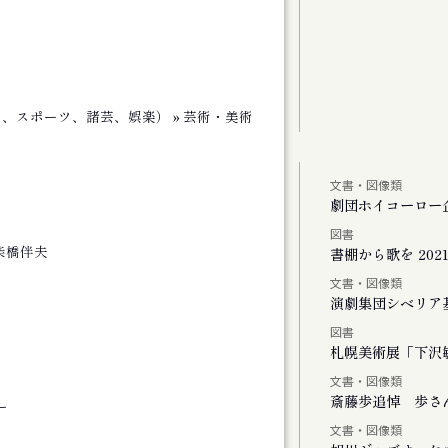
劇、スポーツ、諸芸、娯楽） » 芸術・美術
文書・図像類
しより米の飯
劇団ホイコーロー
図書
柴橋伴夫
、またリンドウの花が咲く
書棚から歌を 2021-
文書・図像類
演劇集団シベリア
図書
Vol.1
札幌美術展「下沢敏
文書・図像類
斎藤歩追悼 歩さ
ー
文書・図像類