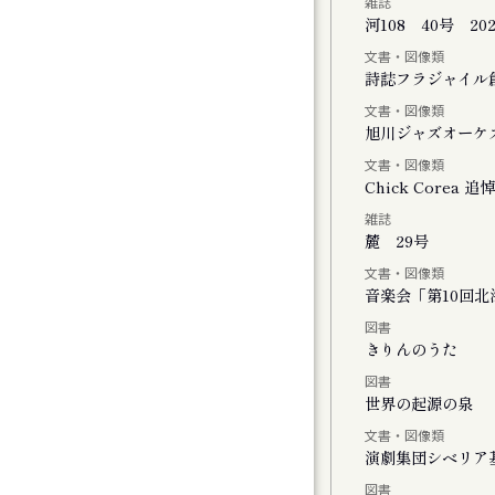
雑誌
河108 40号 20
文書・図像類
会
詩誌フラジャイル
文書・図像類
旭川ジャズオーケ
文書・図像類
Chick Core
雑誌
ル
麓 29号
文書・図像類
音楽会「第10回
図書
おける神楽の特徴と松前神楽の伝承につい
きりんのうた
図書
世界の起源の泉
文書・図像類
演劇集団シベリア
図書