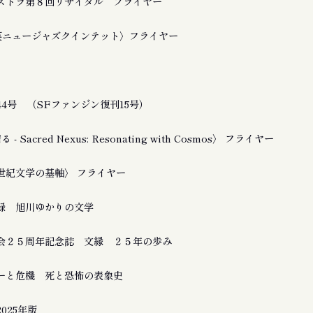
ストラ第８回リサイタル フライヤー
友良英ニュージャズクインテット〉フライヤー
4号 （SFファンジン復刊15号）
 Sacred Nexus: Resonating with Cosmos〉 フライヤー
21世紀文学の基軸〉 フライヤー
録 旭川ゆかりの文学
会２５周年記念誌 文縁 ２５年の歩み
ーと危機 死と恐怖の表象史
025年版