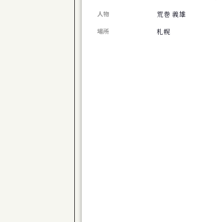
旭川市博物館 第１０２回企画展 移りゆ
荒巻 義雄
人物
公演
道産子男闘呼倶楽部「きのう下田のハーバ
札幌
場所
芸術祭
コンテンポラリージャンベフェスティバル
展覧会
下沢敏也 Origin―土の命脈
公演
ONJQ - 大友良英ニュージャズクインテッ
展覧会
新ロマン派第８０回記念展
展覧会
椎名澄子展 森の詩
公演
体験版 芝居で遊びましょ♪ Vol.23 
公演
演劇ユニット à la carte 第３回公
公演
劇団TomTom-Kiror ２０周年記念