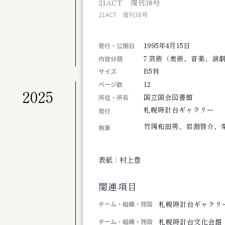
21ACT 復刊38号
札幌交響楽団 第675定期演奏会
21ACT 復刊38号
公演
札幌交響楽団 第674回定期演奏会
1995年4月15日
展覧会
発行・公開日
北海道のアーティスト50+4人展 FINAL
7 芸術（美術、音楽、演
内容分類
B5判
サイズ
12
ページ数
2025
公演
国立国会図書館
所在・所有
劇団ホイコーロー企画旗揚げ公演 思し召
札幌時計台ギャラリー
発行
公演
竹岡和田男、岩淵啓介、
演劇集団シベリア基地第９回公演 そして
執筆
その他
斎藤歩追悼 歩さんお別れの会
表紙：村上豊
公演
アジアンジャズ・クリエイティブコンサート
関連項目
公演
旭川ジャズオーケストラ第８回リサイタル
札幌時計台ギャラリ
チーム・組織・施設
展覧会
札幌時計台文化会館
チーム・組織・施設