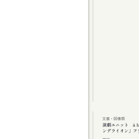
グラムⅠ〉カンマーフィルハーモニー札幌 特
t 2
曲（1）
曲家たちのコラージュで祝う、新年の幕開け
アムが読み直す、Hokkaido」
文書・図像類
公演 「あした あなた あいたい」「ミス・ダ
演劇ユニット à 
ンデライオン」フ