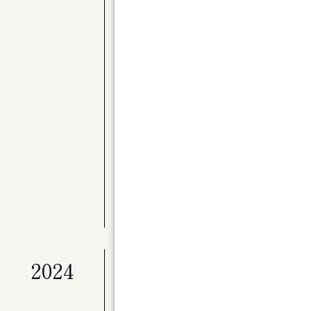
公演
〈Kitaraアーティスト・サポートプロ
別演奏会 バレエと音楽のステキな関係 Par
展覧会
ライフワークとしてのアート「冬展」
展覧会
マイ・ホーム（仮）
公演
ベートーヴェン・ヴァイオリン・ソナタ全
公演
Kitaraのニューイヤー ピアニスト作
展覧会
特別展「星の瞬間 アーティストとミュージ
2024
公演
演劇ユニット à la carte 第２回
ンデライオン」