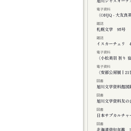
く街・旭川
旭川ジャズオーケ
電子資料
ーライトで」
〈ONJQ - 大
雑誌
２０２５
札幌文学 95号
雑誌
イスカーチェリ 4
電子資料
ト
〈小松美羽 祈り 宿る -
電子資料
〈安部公房展 | 
図書
旭川文学資料館図
図書
FINAL かれこれ、これから
旭川文学資料友の
図書
演 きみがいた時間 ぼくのいく時間
日本サブカルチャ
図書
公演 ファイアワークス
北海道俳句年鑑 2