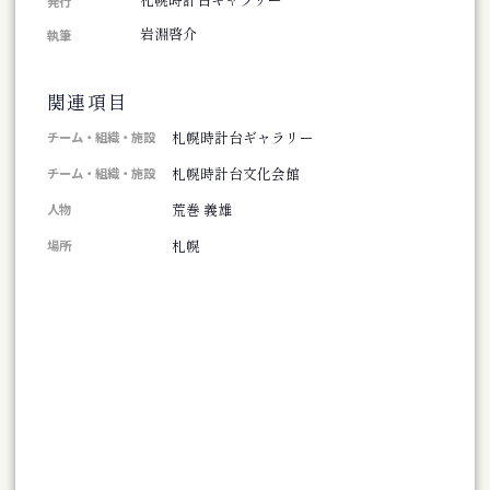
発行
回定期演奏会
号 （SFファンジン
復刊16号）
岩淵啓介
公演
執筆
札幌交響楽団 第675
定期演奏会
関連項目
公演
札幌交響楽団 第674
札幌時計台ギャラリー
チーム・組織・施設
回定期演奏会
札幌時計台文化会館
チーム・組織・施設
展覧会
北海道のアーティス
荒巻 義雄
人物
ト50+4人展 FINAL
札幌
場所
2025
公演
文書・図像類
劇団ホイコーロー企
劇団ホイコーロー企
画旗揚げ公演 思し
画旗揚げ公演 思し
召しより米の飯
召しより米の飯 フラ
イヤー
公演
演劇集団シベリア基
図書
地第９回公演 そし
書棚から歌を 2021-
て、またリンドウの
2025
花が咲く
文書・図像類