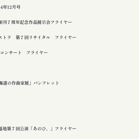
24年12月号
創刊７周年記念作品展示会フライヤー
ストラ 第７回リサイタル フライヤー
a 追悼コンサート フライヤー
北海道の作曲家展」パンフレット
基地第７回公演「あのひ、」フライヤー