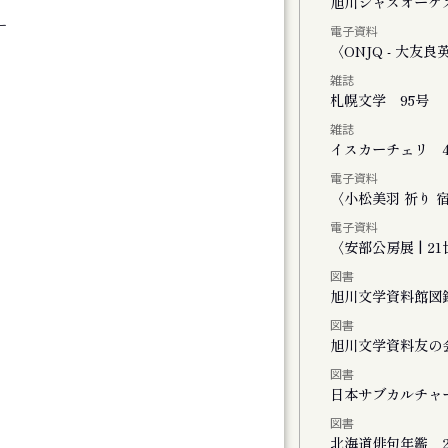
く街・旭川
旭川ジャズオーケ
ー
電子資料
ーライトで」
〈ONJQ - 大
雑誌
２０２５
札幌文学 95号
雑誌
イスカーチェリ 4
電子資料
ト
〈小松美羽 祈り 宿る -
電子資料
〈安部公房展 | 
図書
旭川文学資料館図
図書
FINAL かれこれ、これから
旭川文学資料友の
図書
演 きみがいた時間 ぼくのいく時間
日本サブカルチャ
図書
公演 ファイアワークス
北海道俳句年鑑 2