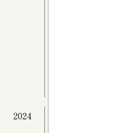
公演
〈Kitaraアーティスト・サポートプロ
別演奏会 バレエと音楽のステキな関係 Par
展覧会
ライフワークとしてのアート「冬展」
展覧会
マイ・ホーム（仮）
公演
ベートーヴェン・ヴァイオリン・ソナタ全
公演
Kitaraのニューイヤー ピアニスト作
展覧会
特別展「星の瞬間 アーティストとミュージ
2024
公演
演劇ユニット à la carte 第２回
ンデライオン」