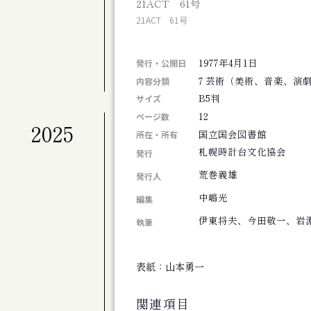
21ACT 61号
札幌交響楽団 第675定期演奏会
21ACT 61号
公演
札幌交響楽団 第674回定期演奏会
1977年4月1日
展覧会
発行・公開日
北海道のアーティスト50+4人展 FINAL
7 芸術（美術、音楽、演
内容分類
B5判
サイズ
12
ページ数
2025
公演
国立国会図書館
所在・所有
劇団ホイコーロー企画旗揚げ公演 思し召
札幌時計台文化協会
発行
公演
荒巻義雄
演劇集団シベリア基地第９回公演 そして
発行人
その他
中嶋光
編集
斎藤歩追悼 歩さんお別れの会
伊東将夫、今田敬一、岩
執筆
公演
アジアンジャズ・クリエイティブコンサート
公演
表紙：山本勇一
旭川ジャズオーケストラ第８回リサイタル
展覧会
関連項目