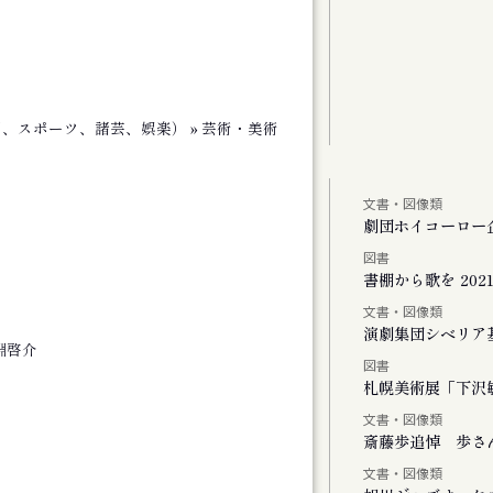
劇、スポーツ、諸芸、娯楽） » 芸術・美術
文書・図像類
しより米の飯
劇団ホイコーロー
図書
、またリンドウの花が咲く
書棚から歌を 2021-
文書・図像類
演劇集団シベリア
淵啓介
図書
Vol.1
札幌美術展「下沢敏
文書・図像類
斎藤歩追悼 歩さ
文書・図像類