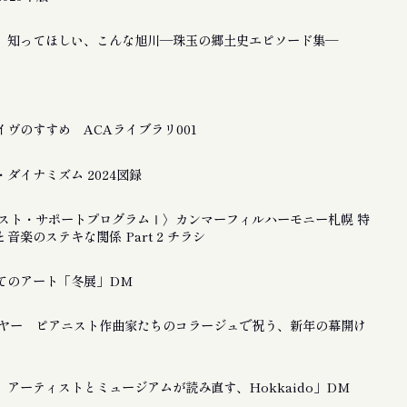
 知ってほしい、こんな旭川―珠玉の郷土史エピソード集―
ヴのすすめ ACAライブラリ001
ダイナミズム 2024図録
ティスト・サポートプログラムⅠ〉カンマーフィルハーモニー札幌 特
音楽のステキな関係 Part 2 チラシ
てのアート「冬展」DM
ーイヤー ピアニスト作曲家たちのコラージュで祝う、新年の幕開け
アーティストとミュージアムが読み直す、Hokkaido」DM