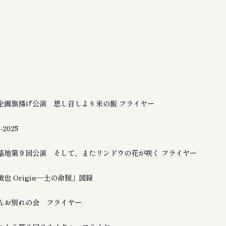
企画旗揚げ公演 思し召しより米の飯 フライヤー
2025
基地第９回公演 そして、またリンドウの花が咲く フライヤー
也 Origin―土の命脈」図録
んお別れの会 フライヤー