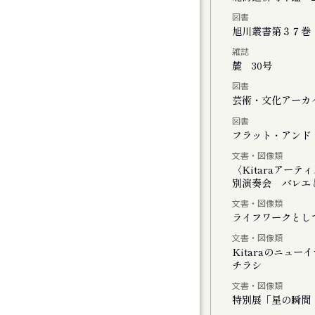
図書
チの二階には『 』がいる
旭川叢書第３７巻
雑誌
麓 30号
図書
」
芸術・文化アーカイ
図書
しさのまなざし』展
フラット・アンド・
文書・図像類
ating with Cosmos
〈Kitaraアー
別演奏会 バレエと
文書・図像類
ライフワークとし
文書・図像類
Kitaraのニュ
チラシ
モーツァルトとサリエリ 札幌公演
文書・図像類
特別展「星の瞬間 
モーツァルトとサリエリ 小樽公演