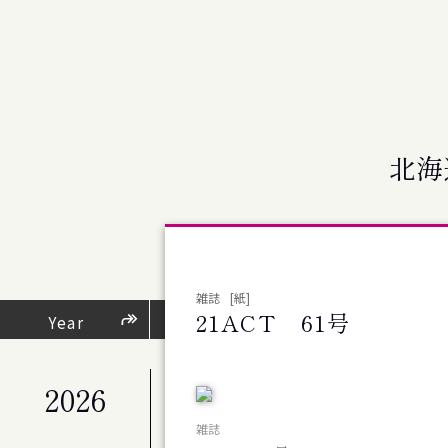
北海
雑誌
[紙]
21ACT 61号
芸術・文化活動
Year
（
2026
公演
札幌交響楽団 第676回定期演奏会
雑誌
公演