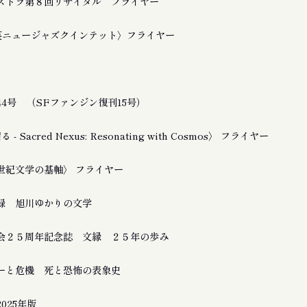
ストラ第８回リサイタル フライヤー
友良英ニュージャズクインテット〉フライヤー
4号 （SFファンジン復刊15号）
 Sacred Nexus: Resonating with Cosmos〉 フライヤー
21世紀文学の基軸〉 フライヤー
録 旭川ゆかりの文学
会２５周年記念誌 文縁 ２５年の歩み
ーと危機 死と恐怖の表象史
025年版