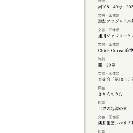
雑誌
河108 40号 20
文書・図像類
会
詩誌フラジャイル
文書・図像類
旭川ジャズオーケ
文書・図像類
Chick Core
雑誌
ル
麓 29号
文書・図像類
音楽会「第10回
図書
おける神楽の特徴と松前神楽の伝承につい
きりんのうた
図書
世界の起源の泉
文書・図像類
演劇集団シベリア
図書