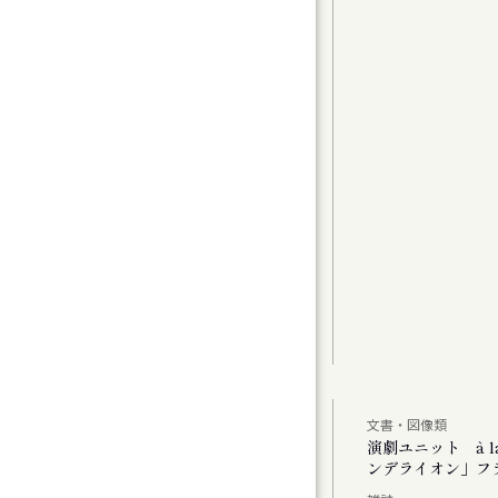
グラムⅠ〉カンマーフィルハーモニー札幌 特
t 2
曲（1）
曲家たちのコラージュで祝う、新年の幕開け
アムが読み直す、Hokkaido」
文書・図像類
公演 「あした あなた あいたい」「ミス・ダ
演劇ユニット à 
ンデライオン」フ