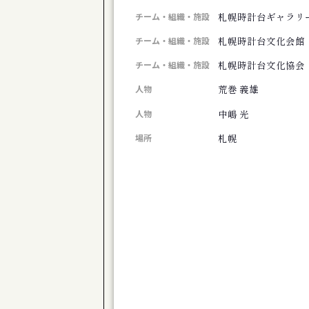
旭川市博物館 第１０２回企画展 移りゆ
札幌時計台ギャラリ
チーム・組織・施設
公演
道産子男闘呼倶楽部「きのう下田のハーバ
札幌時計台文化会館
チーム・組織・施設
芸術祭
札幌時計台文化協会
チーム・組織・施設
コンテンポラリージャンベフェスティバル
荒巻 義雄
展覧会
人物
下沢敏也 Origin―土の命脈
中嶋 光
人物
公演
ONJQ - 大友良英ニュージャズクインテッ
札幌
場所
展覧会
新ロマン派第８０回記念展
展覧会
椎名澄子展 森の詩
公演
体験版 芝居で遊びましょ♪ Vol.23 
公演
演劇ユニット à la carte 第３回公
公演
劇団TomTom-Kiror ２０周年記念