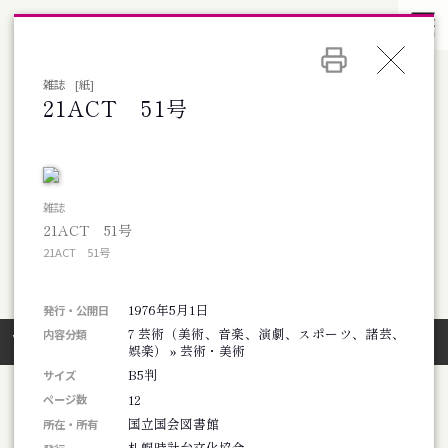
雑誌
[紙]
21ACT 51号
北海道の芸術・文化活動／資
料・書籍のきろく
雑誌
21ACT 51号
芸術・文化活動
資料・書籍
21ACT 51号
NEW
PAST
情報を絞込む
1976年5月1日
発行・公開日
芸術・文化活動
資料・書籍
7 芸術（美術、音楽、演劇、スポーツ、諸芸、
内容分類
Year
娯楽） » 芸術・美術
（イベントインデックス）
（ドキュメントインデックス）
B5判
サイズ
12
ページ数
2026
公演
雑誌
国立国会図書館
所在・所有
札幌交響楽団 第676
イスカーチェリ 45
札幌時計台文化協会