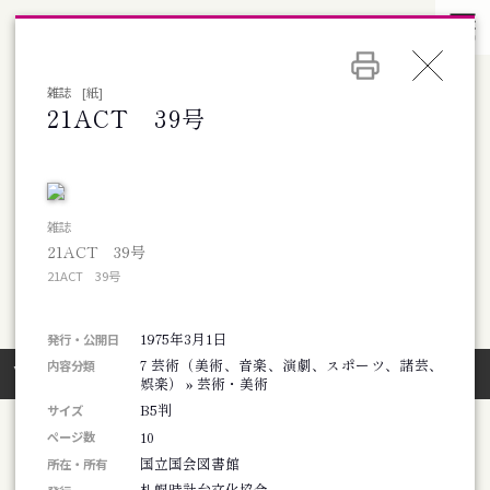
雑誌
[紙]
21ACT 39号
北海道の芸術・文化活動／資
料・書籍のきろく
雑誌
21ACT 39号
芸術・文化活動
資料・書籍
21ACT 39号
NEW
PAST
情報を絞込む
1975年3月1日
発行・公開日
芸術・文化活動
資料・書籍
7 芸術（美術、音楽、演劇、スポーツ、諸芸、
内容分類
Year
娯楽） » 芸術・美術
（イベントインデックス）
（ドキュメントインデックス）
B5判
サイズ
10
ページ数
2026
公演
雑誌
国立国会図書館
所在・所有
札幌交響楽団 第676
イスカーチェリ 45
札幌時計台文化協会