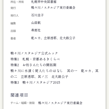
回定期演奏会
号 （SFファンジン
札幌市中央図書館
所在・所有
復刊16号）
鴨々川ノスタルジア実行委員会
公演
発行
札幌交響楽団 第675
石川圭子
発行人
定期演奏会
山田航
編集
公演
札幌交響楽団 第674
寿郎社
出版
回定期演奏会
乾ルカ、立原透耶、北大路公子
著者
展覧会
北海道のアーティス
ト50+4人展 FINAL
鴨々川ノスタルジア公式ムック
特集1 札幌・京都あるきくらべ
2025
特集2 お坊さんたちの開拓期
公演
文書・図像類
劇団ホイコーロー企
劇団ホイコーロー企
鴨々川に水漬く屍人たちのはなし 其の一 乾ルカ、其
画旗揚げ公演 思し
画旗揚げ公演 思し
の二 立原透耶、其ノ三 北大路公子
召しより米の飯
召しより米の飯 フラ
特集3 鴨々川ノスタルジア2015
イヤー
公演
演劇集団シベリア基
図書
地第９回公演 そし
書棚から歌を 2021-
関連項目
て、またリンドウの
2025
花が咲く
鴨々川ノスタルジア実行委員会
チーム・組織・施設
文書・図像類